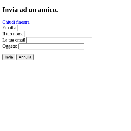
Invia ad un amico.
Chiudi finestra
Email a
Il tuo nome
La tua email
Oggetto
Invia
Annulla