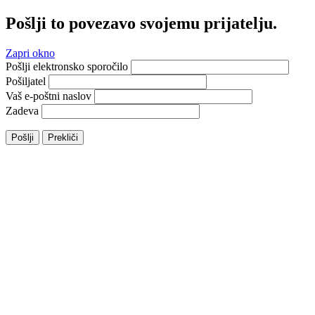
Pošlji to povezavo svojemu prijatelju.
Zapri okno
Pošlji elektronsko sporočilo
Pošiljatel
Vaš e-poštni naslov
Zadeva
Pošlji
Prekliči