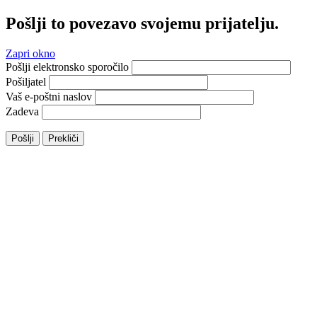
Pošlji to povezavo svojemu prijatelju.
Zapri okno
Pošlji elektronsko sporočilo
Pošiljatel
Vaš e-poštni naslov
Zadeva
Pošlji
Prekliči