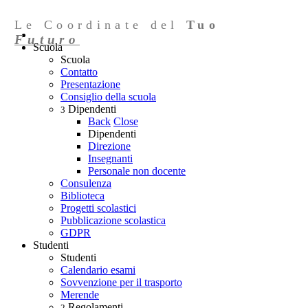
Le Coordinate del
Tuo
Futuro
Scuola
Scuola
Contatto
Presentazione
Consiglio della scuola
Dipendenti
3
Back
Close
Dipendenti
Direzione
Insegnanti
Personale non docente
Consulenza
Biblioteca
Progetti scolastici
Pubblicazione scolastica
GDPR
Studenti
Studenti
Calendario esami
Sovvenzione per il trasporto
Merende
Regolamenti
2