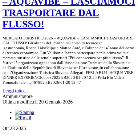
– AQUAVIBE – LASCIAMOCI
TRASPORTARE DAL
FLUSSO!
MERCATO TURISTICO 2026 – AQUAVIBE – LASCIAMOCI TRASPORTARE
DAL FLUSSO! Gli alunni del 1º anno del corso di tecnico in
gastronomia, Rocco Lakošeljac e Matteo Anić, e l’alunna del 4º anno del corso
di tecnico economico, Lin Velikonja, hanno partecipato per la prima volta al
mercato turistico delle scuole superiori “Più conoscenza per più turismo”. Il
festival è organizzato ogni anno dall’Associazione Turistica della Slovenia e
dall’Istituto della Repubblica di Slovenia per l’Istruzione, in collaborazione
con l’Organizzazione Turistica Slovena. Allegati: PERLA BLU - ACQUA VIBE
DINNER EXPERIENCE.docx7025 kB2026-01-20 12:25 Perla Blu Video
Promozionale.mp467892 kB2026-01-20 12:47
Leggi tutto...
Amministratore
Ultima modifica il 20 Gennaio 2026
Ott
23
2025