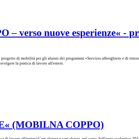
rso nuove esperienze« - prog
 il progetto di mobilità per gli alunni dei programmi »Servizio alberghiero e di ris
olgere la pratica di lavoro all'estero.
« (MOBILNA COPPO)
o all'estero) Care alunne e cari alunni, nel corso dell'anno scolastico 2016/20