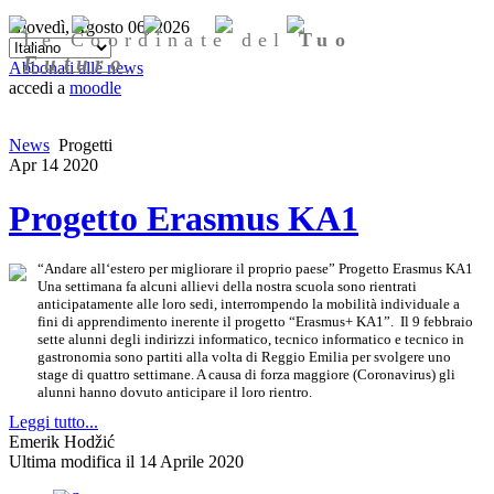
Giovedì, Agosto 06, 2026
Le Coordinate del
Tuo
Futuro
Abbonati alle news
accedi a
moodle
News
Progetti
Apr
14
2020
Progetto Erasmus KA1
“Andare all‘estero per migliorare il proprio paese” Progetto Erasmus KA1
Una settimana fa alcuni allievi della nostra scuola sono rientrati
anticipatamente alle loro sedi, interrompendo la mobilità individuale a
fini di apprendimento inerente il progetto “Erasmus+ KA1”. Il 9 febbraio
sette alunni degli indirizzi informatico, tecnico informatico e tecnico in
gastronomia sono partiti alla volta di Reggio Emilia per svolgere uno
stage di quattro settimane. A causa di forza maggiore (Coronavirus) gli
alunni hanno dovuto anticipare il loro rientro.
Leggi tutto...
Emerik Hodžić
Ultima modifica il 14 Aprile 2020