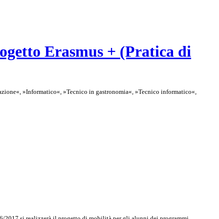
etto Erasmus + (Pratica di
torazione«, »Informatico«, »Tecnico in gastronomia«, »Tecnico informatico«,
17 si realizzerà il progetto di mobilità per gli alunni dei programmi