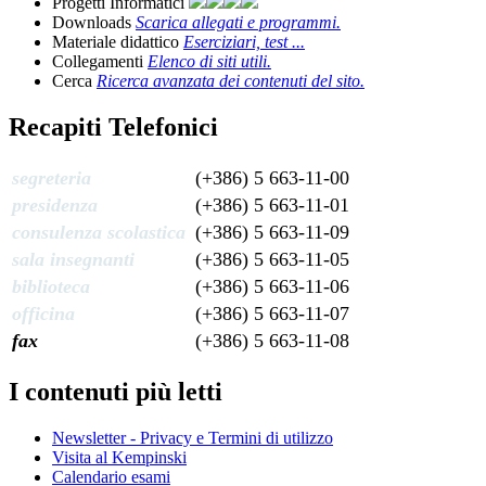
Progetti Informatici
Downloads
Scarica allegati e programmi.
Materiale didattico
Eserciziari, test ...
Collegamenti
Elenco di siti utili.
Cerca
Ricerca avanzata dei contenuti del sito.
Recapiti Telefonici
segreteria
(+386) 5 663-11-00
presidenza
(+386) 5 663-11-01
consulenza scolastica
(+386) 5 663-11-09
sala insegnanti
(+386) 5 663-11-05
biblioteca
(+386) 5 663-11-06
officina
(+386) 5 663-11-07
fax
(+386) 5 663-11-08
I contenuti più letti
Newsletter - Privacy e Termini di utilizzo
Visita al Kempinski
Calendario esami