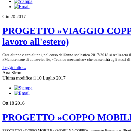
Giu
20
2017
PROGETTO »VIAGGIO COPPO – ve
lavoro all'estero)
Care alunne e cari alunni, nel corso dell'anno scolastico 2017/2018 si realizzerà
»Manutentore di autoveicoli«, »Tecnico meccanico« che consentirà agli stessi di sv
Leggi tutto...
Ana Sironi
Ultima modifica il 10 Luglio 2017
Ott
18
2016
PROGETTO »COPPO MOBILE
PROGETTO »COPPO MOBILE« (MOBILNA COPPO) - progetto Erasmus + (Pratica di lavor