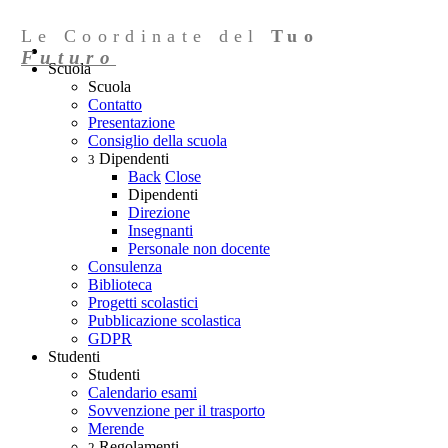
Le Coordinate del
Tuo
Futuro
Scuola
Scuola
Contatto
Presentazione
Consiglio della scuola
Dipendenti
3
Back
Close
Dipendenti
Direzione
Insegnanti
Personale non docente
Consulenza
Biblioteca
Progetti scolastici
Pubblicazione scolastica
GDPR
Studenti
Studenti
Calendario esami
Sovvenzione per il trasporto
Merende
Regolamenti
2