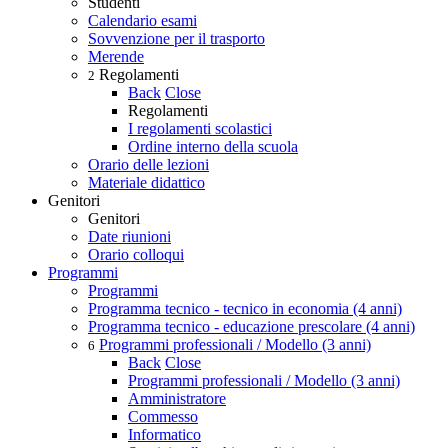
Studenti
Calendario esami
Sovvenzione per il trasporto
Merende
Regolamenti
2
Back
Close
Regolamenti
I regolamenti scolastici
Ordine interno della scuola
Orario delle lezioni
Materiale didattico
Genitori
Genitori
Date riunioni
Orario colloqui
Programmi
Programmi
Programma tecnico - tecnico in economia (4 anni)
Programma tecnico - educazione prescolare (4 anni)
Programmi professionali / Modello (3 anni)
6
Back
Close
Programmi professionali / Modello (3 anni)
Amministratore
Commesso
Informatico