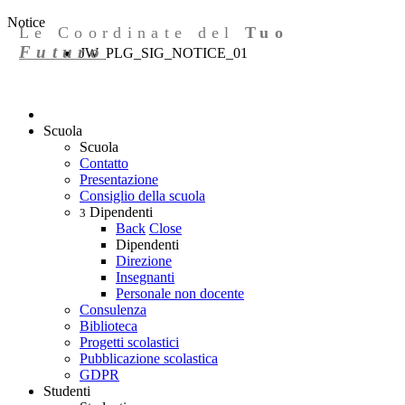
Notice
Le Coordinate del
Tuo
Futuro
JW_PLG_SIG_NOTICE_01
Scuola
Scuola
Contatto
Presentazione
Consiglio della scuola
Dipendenti
3
Back
Close
Dipendenti
Direzione
Insegnanti
Personale non docente
Consulenza
Biblioteca
Progetti scolastici
Pubblicazione scolastica
GDPR
Studenti