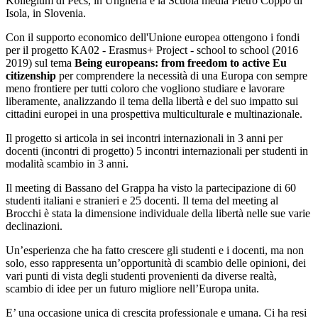
Kollégium di Pécs, in Ungheria e la Scuola media Pietro Coppo di
Isola, in Slovenia.
Con il supporto economico dell'Unione europea ottengono i fondi
per il progetto KA02 - Erasmus+ Project - school to school (2016
2019) sul tema
Being europeans: from freedom to active Eu
citizenship
per comprendere la necessità di una Europa con sempre
meno frontiere per tutti coloro che vogliono studiare e lavorare
liberamente, analizzando il tema della libertà e del suo impatto sui
cittadini europei in una prospettiva multiculturale e multinazionale.
Il progetto si articola in sei incontri internazionali in 3 anni per
docenti (incontri di progetto) 5 incontri internazionali per studenti in
modalità scambio in 3 anni.
Il meeting di Bassano del Grappa ha visto la partecipazione di 60
studenti italiani e stranieri e 25 docenti. Il tema del meeting al
Brocchi è stata la dimensione individuale della libertà nelle sue varie
declinazioni.
Un’esperienza che ha fatto crescere gli studenti e i docenti, ma non
solo, esso rappresenta un’opportunità di scambio delle opinioni, dei
vari punti di vista degli studenti provenienti da diverse realtà,
scambio di idee per un futuro migliore nell’Europa unita.
E’ una occasione unica di crescita professionale e umana. Ci ha resi