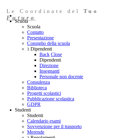
Le Coordinate del
Tuo
Futuro
Scuola
Scuola
Contatto
Presentazione
Consiglio della scuola
Dipendenti
3
Back
Close
Dipendenti
Direzione
Insegnanti
Personale non docente
Consulenza
Biblioteca
Progetti scolastici
Pubblicazione scolastica
GDPR
Studenti
Studenti
Calendario esami
Sovvenzione per il trasporto
Merende
Regolamenti
2