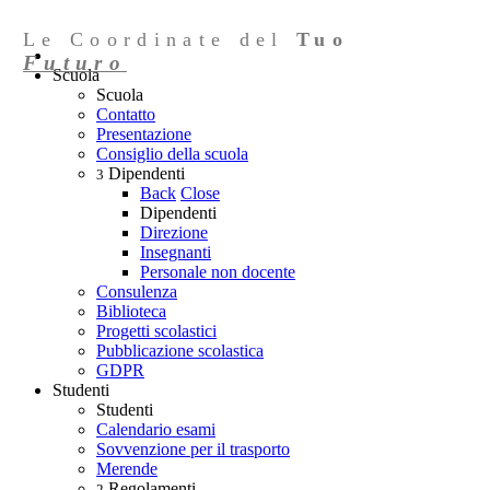
Le Coordinate del
Tuo
Futuro
Scuola
Scuola
Contatto
Presentazione
Consiglio della scuola
Dipendenti
3
Back
Close
Dipendenti
Direzione
Insegnanti
Personale non docente
Consulenza
Biblioteca
Progetti scolastici
Pubblicazione scolastica
GDPR
Studenti
Studenti
Calendario esami
Sovvenzione per il trasporto
Merende
Regolamenti
2