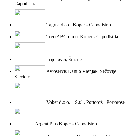
Capodistria
Tagros d.o.o. Koper - Capodistria
Trgo ABC d.o.o. Koper - Capodistria
Trije lovci, Šmarje
Avtoservis Danilo Vrenjak, Sečovlje -
Sicciole
Vober d.o.o. – S.r.l., Portorož - Portorose
ArgentiPlus Koper - Capodistria