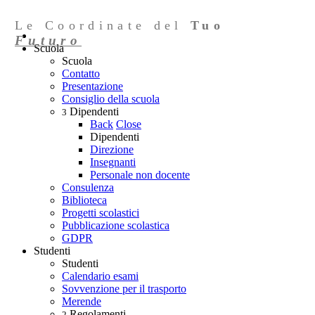
Le Coordinate del
Tuo
Futuro
Scuola
Scuola
Contatto
Presentazione
Consiglio della scuola
Dipendenti
3
Back
Close
Dipendenti
Direzione
Insegnanti
Personale non docente
Consulenza
Biblioteca
Progetti scolastici
Pubblicazione scolastica
GDPR
Studenti
Studenti
Calendario esami
Sovvenzione per il trasporto
Merende
Regolamenti
2