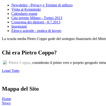
Newsletter - Privacy e Termini di utilizzo
Visita al Kempinski
Calendario esami
Gita premio Milano - Torino 2013
Consegna dei diplomi - 8.7.2013
Insegnanti
Elenco aziende - pratica di lavoro
La scuola media Pietro Coppo gode del sostegno finanziario del Minister
Chi era Pietro Coppo?
Pietro Coppo
, considerato il primo vero e proprio geografo istri
Leggi Tutto
Mappa del Sito
Home
News