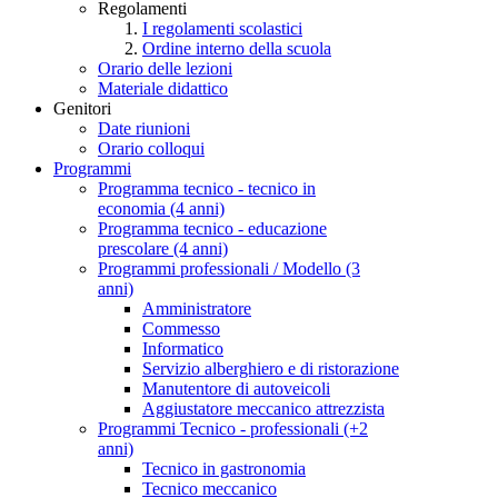
Regolamenti
I regolamenti scolastici
Ordine interno della scuola
Orario delle lezioni
Materiale didattico
Genitori
Date riunioni
Orario colloqui
Programmi
Programma tecnico - tecnico in
economia (4 anni)
Programma tecnico - educazione
prescolare (4 anni)
Programmi professionali / Modello (3
anni)
Amministratore
Commesso
Informatico
Servizio alberghiero e di ristorazione
Manutentore di autoveicoli
Aggiustatore meccanico attrezzista
Programmi Tecnico - professionali (+2
anni)
Tecnico in gastronomia
Tecnico meccanico