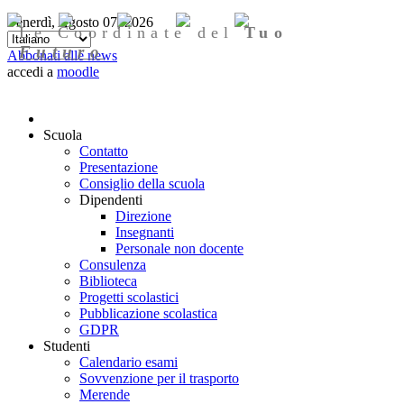
Venerdì, Agosto 07, 2026
Le Coordinate del
Tuo
Futuro
Abbonati alle news
accedi a
moodle
Scuola
Contatto
Presentazione
Consiglio della scuola
Dipendenti
Direzione
Insegnanti
Personale non docente
Consulenza
Biblioteca
Progetti scolastici
Pubblicazione scolastica
GDPR
Studenti
Calendario esami
Sovvenzione per il trasporto
Merende