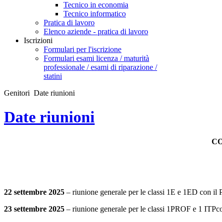
Tecnico in economia
Tecnico informatico
Pratica di lavoro
Elenco aziende - pratica di lavoro
Iscrizioni
Formulari per l'iscrizione
Formulari esami licenza / maturità
professionale / esami di riparazione /
statini
Genitori
Date riunioni
Date riunioni
CO
22 settembre 2025
– riunione generale per le classi 1E e 1ED con il Pr
23 settembre 2025
– riunione generale per le classi 1PROF e 1 ITPco