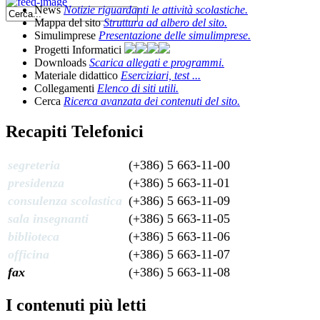
News
Notizie riguardanti le attività scolastiche.
Mappa del sito
Struttura ad albero del sito.
Simulimprese
Presentazione delle simulimprese.
Progetti Informatici
Downloads
Scarica allegati e programmi.
Materiale didattico
Eserciziari, test ...
Collegamenti
Elenco di siti utili.
Cerca
Ricerca avanzata dei contenuti del sito.
Recapiti Telefonici
segreteria
(+386) 5 663-11-00
presidenza
(+386) 5 663-11-01
consulenza scolastica
(+386) 5 663-11-09
sala insegnanti
(+386) 5 663-11-05
biblioteca
(+386) 5 663-11-06
officina
(+386) 5 663-11-07
fax
(+386) 5 663-11-08
I contenuti più letti