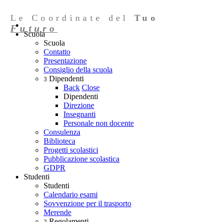
Le Coordinate del
Tuo
Futuro
Scuola
Scuola
Contatto
Presentazione
Consiglio della scuola
Dipendenti
3
Back
Close
Dipendenti
Direzione
Insegnanti
Personale non docente
Consulenza
Biblioteca
Progetti scolastici
Pubblicazione scolastica
GDPR
Studenti
Studenti
Calendario esami
Sovvenzione per il trasporto
Merende
Regolamenti
2