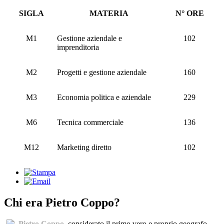
SIGLA
MATERIA
N° ORE
M1
Gestione aziendale e
102
imprenditoria
M2
Progetti e gestione aziendale
160
M3
Economia politica e aziendale
229
M6
Tecnica commerciale
136
M12
Marketing diretto
102
Chi era Pietro Coppo?
Pietro Coppo
, considerato il primo vero e proprio geografo