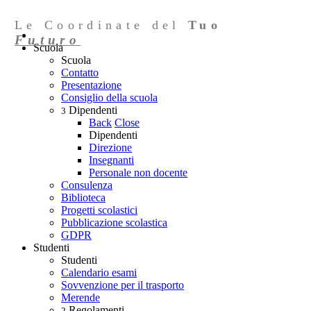
Le Coordinate del
Tuo
Futuro
Scuola
Scuola
Contatto
Presentazione
Consiglio della scuola
Dipendenti
3
Back
Close
Dipendenti
Direzione
Insegnanti
Personale non docente
Consulenza
Biblioteca
Progetti scolastici
Pubblicazione scolastica
GDPR
Studenti
Studenti
Calendario esami
Sovvenzione per il trasporto
Merende
Regolamenti
2