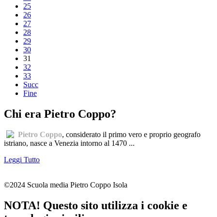
25
26
27
28
29
30
31
32
33
Succ
Fine
Chi era Pietro Coppo?
Pietro Coppo
, considerato il primo vero e proprio geografo
istriano, nasce a Venezia intorno al 1470 ...
Leggi Tutto
©2024 Scuola media Pietro Coppo Isola
NOTA! Questo sito utilizza i cookie e