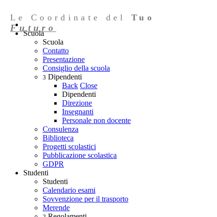
Le Coordinate del
Tuo
Futuro
Scuola
Scuola
Contatto
Presentazione
Consiglio della scuola
Dipendenti
3
Back
Close
Dipendenti
Direzione
Insegnanti
Personale non docente
Consulenza
Biblioteca
Progetti scolastici
Pubblicazione scolastica
GDPR
Studenti
Studenti
Calendario esami
Sovvenzione per il trasporto
Merende
Regolamenti
2