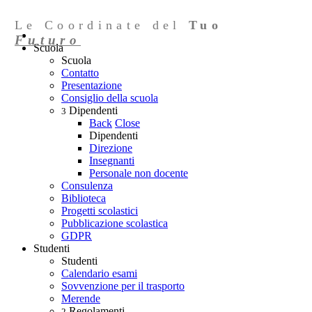
Le Coordinate del
Tuo
Futuro
Scuola
Scuola
Contatto
Presentazione
Consiglio della scuola
Dipendenti
3
Back
Close
Dipendenti
Direzione
Insegnanti
Personale non docente
Consulenza
Biblioteca
Progetti scolastici
Pubblicazione scolastica
GDPR
Studenti
Studenti
Calendario esami
Sovvenzione per il trasporto
Merende
Regolamenti
2