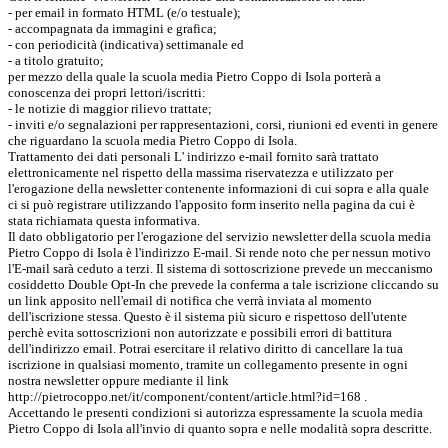
- per email in formato HTML (e/o testuale);
- accompagnata da immagini e grafica;
- con periodicità (indicativa) settimanale ed
- a titolo gratuito;
per mezzo della quale la scuola media Pietro Coppo di Isola porterà a
conoscenza dei propri lettori/iscritti:
- le notizie di maggior rilievo trattate;
- inviti e/o segnalazioni per rappresentazioni, corsi, riunioni ed eventi in genere
che riguardano la scuola media Pietro Coppo di Isola.
Trattamento dei dati personali L' indirizzo e-mail fornito sarà trattato
elettronicamente nel rispetto della massima riservatezza e utilizzato per
l'erogazione della newsletter contenente informazioni di cui sopra e alla quale
ci si può registrare utilizzando l'apposito form inserito nella pagina da cui è
stata richiamata questa informativa.
Il dato obbligatorio per l'erogazione del servizio newsletter della scuola media
Pietro Coppo di Isola è l'indirizzo E-mail. Si rende noto che per nessun motivo
l'E-mail sarà ceduto a terzi. Il sistema di sottoscrizione prevede un meccanismo
cosiddetto Double Opt-In che prevede la conferma a tale iscrizione cliccando su
un link apposito nell'email di notifica che verrà inviata al momento
dell'iscrizione stessa. Questo è il sistema più sicuro e rispettoso dell'utente
perchè evita sottoscrizioni non autorizzate e possibili errori di battitura
dell'indirizzo email. Potrai esercitare il relativo diritto di cancellare la tua
iscrizione in qualsiasi momento, tramite un collegamento presente in ogni
nostra newsletter oppure mediante il link
http://pietrocoppo.net/it/component/content/article.html?id=168 .
Accettando le presenti condizioni si autorizza espressamente la scuola media
Pietro Coppo di Isola all'invio di quanto sopra e nelle modalità sopra descritte.