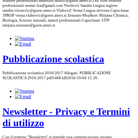
Materie professionali maurizio.skerlic@guest.arnes.si Lea Viler Materie
professionali nemac.lea@gmail.com Vitošević Sandra Lingua inglese
sandra.vitosevic@guest.arnes.si Vlahovič Vesna Lingua slovena Capoclasse
3PROF vesna.vlahovic@guest.arnes.si Zennaro-Mojškerc Mirjana Chimica,
Biologia, Scienze naturali, materi professionali Capoclasse 1ITP
mirjana.zennaro@guest.arnes.si
Pubblicazione scolastica
Pubblicazione scolastica 2016/2017 Allegati: PUBBLICAZIONE
SCOLASTICA 2016-2017.pdf1468 kB2016-10-04 12:26
Newsletter - Privacy e Termini
di utilizzo
Con il termine "Newsletter" si intende una comunicazione inviata: