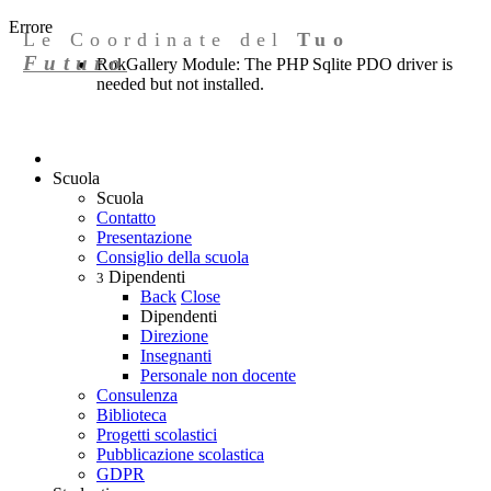
Errore
Le Coordinate del
Tuo
Futuro
RokGallery Module: The PHP Sqlite PDO driver is
needed but not installed.
Scuola
Scuola
Contatto
Presentazione
Consiglio della scuola
Dipendenti
3
Back
Close
Dipendenti
Direzione
Insegnanti
Personale non docente
Consulenza
Biblioteca
Progetti scolastici
Pubblicazione scolastica
GDPR