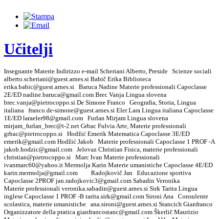
Učitelji
Insegnante Materie Indirizzo e-mail Scheriani Alberto, Preside Scienze sociali
alberto.scheriani@guest.arnes.si Babič Erika Biblioteca
erika.babic@guest.arnes.si Baruca Nadine Materie professionali Capoclasse
2E/ED nadine.baruca@gmail.com Brec Vanja Lingua slovena
brec.vanja@pietrocoppo.si De Simone Franco Geografia, Storia, Lingua
italiana franco.de-simone@guest.arnes.si Eler Lara Lingua italiana Capoclasse
1E/ED laraeler98@gmail.com Furlan Mirjam Lingua slovena
mirjam_furlan_brec@t-2.net Grbac Fulvia Arte, Materie professionali
grbac@pietrocoppo.si Hodžić Emerik Matematica Capoclasse 3E/ED
emerik@gmail.com Hodžić Jakob Materie professionali Capoclasse 1 PROF -A
jakob.hodzic@gmail.com Jelovaz Christian Fisica, materie professionali
christian@pietrocoppo.si Marc Ivan Materie professionali
ivanmarc60@yahoo.it Mermolja Karin Materie umanistiche Capoclasse 4E/ED
karin.mermolja@gmail.com Radojkovič Jan Educazione sportiva
Capoclasse 2PROF jan.radojkovic3@gmail.com Sabadin Veronika
Materie professionali veronika.sabadin@guest.arnes.si Sirk Tarita Lingua
inglese Capoclasse 1 PROF -B tarita.sirk@gmail.com Sironi Ana Consulente
scolastica, materie umanistiche ana.sironi@guest.arnes.si Stancich Gianfranco
Organizzatore della pratica gianfrancostanc@gmail.com Škerlič Maurizio