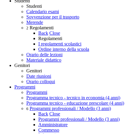
Studenti
Studenti
Calendario esami
Sovvenzione per il trasporto
Merende
Regolamenti
2
Back
Close
Regolamenti
I regolamenti scolastici
Ordine interno della scuola
Orario delle lezioni
Materiale didattico
Genitori
Genitori
Date riunioni
Orario colloqui
Programmi
Programmi
Programma tecnico - tecnico in economia (4 anni)
Programma tecnico - educazione prescolare (4 anni)
Programmi professionali / Modello (3 anni)
6
Back
Close
Programmi professionali / Modello (3 anni)
Amministratore
Commesso