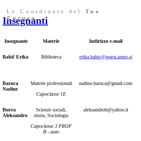
Le Coordinate del
Tuo
Futuro
Insegnanti
Insegnante
Materie
Indirizzo e-mail
Babič Erika
Biblioteca
erika.babic@guest.arnes.si
Baruca
Materie professionali
nadine.baruca@gmail.com
Nadine
Capoclasse 1E
Burra
Scienze sociali,
aleksandrob@yahoo.it
Aleksandro
storia, Sociologia
Capoclasse 3 PROF
B - auto