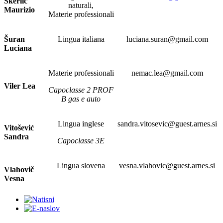
Škerlič
naturali,
Maurizio
Materie professionali
Šuran
Lingua italiana
luciana.suran@gmail.com
Luciana
Materie professionali
nemac.lea@gmail.com
Viler Lea
Capoclasse 2 PROF
B gas e auto
Lingua inglese
sandra.vitosevic@guest.arnes.si
Vitošević
Sandra
Capoclasse 3E
Lingua slovena
vesna.vlahovic@guest.arnes.si
Vlahovič
Vesna