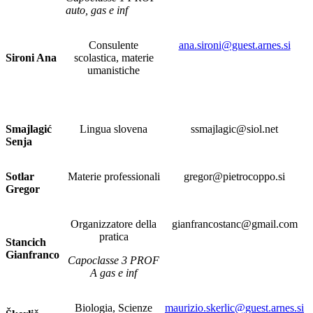
auto, gas e inf
Consulente
ana.sironi@guest.arnes.si
Sironi Ana
scolastica, materie
umanistiche
Smajlagić
Lingua slovena
ssmajlagic@siol.net
Senja
Sotlar
Materie professionali
gregor@pietrocoppo.si
Gregor
Organizzatore della
gianfrancostanc@gmail.com
pratica
Stancich
Gianfranco
Capoclasse 3 PROF
A gas e inf
Biologia, Scienze
maurizio.skerlic@guest.arnes.si