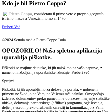
Kdo je bil Pietro Coppo?
Pietro Coppo
, considerato il primo vero e proprio geografo
istriano, nasce a Venezia intorno al 1470 ...
Preberi Več
©2024 Scuola media Pietro Coppo Isola
OPOZORILO! Naša spletna aplikacija
uporablja piškotke.
Piškotki so majhne datoteke, ki jih naložimo na vašo napravo, z
namenom izboljšanja uporabniške izkušnje.
Preberi več
Sprejmi
Piškotki, ki jih uporabljamo za delovanje portala, v nobenem
primeru ne škodijo ne Vam, ne Vašemu računalniku. Omogočajo
izdelavo dokumentov preko pametnih e-obrazcev, merjenje statistike
obiska, delovanje partnerskega (affiliate) programa, oglaševanja,
deljenja vsebin preko družbenih omrežij in komunikacijo z Vami.
Predvsem pa omogočajo boljšo in lažjo uporabo portala za Vas