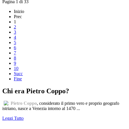
Pagina 1 di 33
Inizio
Prec
1
2
3
4
5
6
7
8
9
10
Succ
Fine
Chi era Pietro Coppo?
Pietro Coppo
, considerato il primo vero e proprio geografo
istriano, nasce a Venezia intorno al 1470 ...
Leggi Tutto