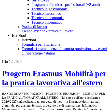
Back
Close
Programmi Tecnico - professionali (+2 anni)
Tecnico in gastronomia
Tecnico meccanico
Tecnico in economia
Tecnico informatico
Pratica di lavoro
Elenco aziende - pratica di lavoro
Iscrizioni
Iscrizioni
Formulari per l'iscrizione
Formulari esami licenza / maturità professionale / esami
di riparazione / statini
Giu
12
2026
Progetto Erasmus Mobilità per
la pratica lavorativa all'estero
BANDO DI PARTECIPAZIONE - PROGETTO ERASMUS+ – MOBILITÀ PER
LA PRATICA LAVORATIVA ALL'ESTERO Nel corso dell'anno scolastico
2026/2027 sarà realizzato un progetto di mobilità Erasmus+ destinato agli
alunni dei programmi Servizio alberghiero e di ristorazione, Informatico,
Manutentore di autoveicoli, Tecnico in gastronomia, Tecnico informatico e