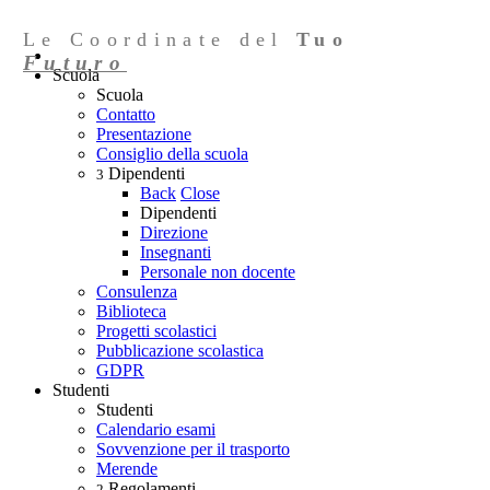
Le Coordinate del
Tuo
Futuro
Scuola
Scuola
Contatto
Presentazione
Consiglio della scuola
Dipendenti
3
Back
Close
Dipendenti
Direzione
Insegnanti
Personale non docente
Consulenza
Biblioteca
Progetti scolastici
Pubblicazione scolastica
GDPR
Studenti
Studenti
Calendario esami
Sovvenzione per il trasporto
Merende
Regolamenti
2