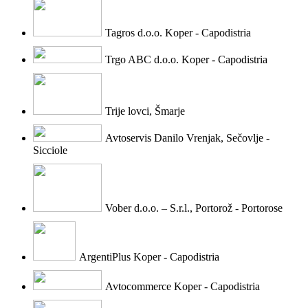
Tagros d.o.o. Koper - Capodistria
Trgo ABC d.o.o. Koper - Capodistria
Trije lovci, Šmarje
Avtoservis Danilo Vrenjak, Sečovlje -
Sicciole
Vober d.o.o. – S.r.l., Portorož - Portorose
ArgentiPlus Koper - Capodistria
Avtocommerce Koper - Capodistria