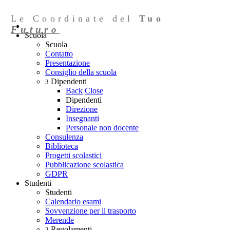
Le Coordinate del
Tuo
Futuro
Scuola
Scuola
Contatto
Presentazione
Consiglio della scuola
Dipendenti
3
Back
Close
Dipendenti
Direzione
Insegnanti
Personale non docente
Consulenza
Biblioteca
Progetti scolastici
Pubblicazione scolastica
GDPR
Studenti
Studenti
Calendario esami
Sovvenzione per il trasporto
Merende
Regolamenti
2