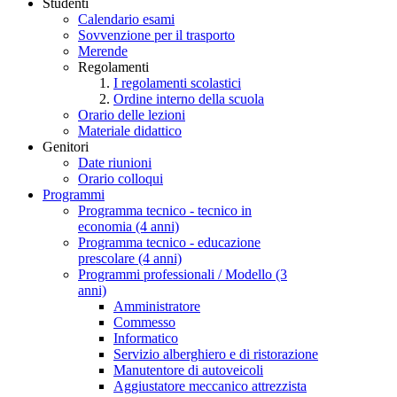
Studenti
Calendario esami
Sovvenzione per il trasporto
Merende
Regolamenti
I regolamenti scolastici
Ordine interno della scuola
Orario delle lezioni
Materiale didattico
Genitori
Date riunioni
Orario colloqui
Programmi
Programma tecnico - tecnico in
economia (4 anni)
Programma tecnico - educazione
prescolare (4 anni)
Programmi professionali / Modello (3
anni)
Amministratore
Commesso
Informatico
Servizio alberghiero e di ristorazione
Manutentore di autoveicoli
Aggiustatore meccanico attrezzista