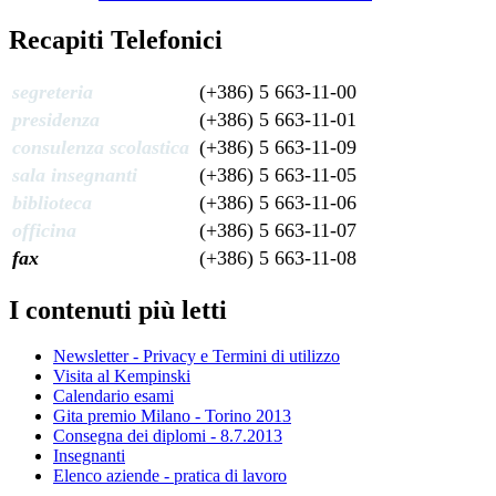
Recapiti Telefonici
segreteria
(+386) 5 663-11-00
presidenza
(+386) 5 663-11-01
consulenza scolastica
(+386) 5 663-11-09
sala insegnanti
(+386) 5 663-11-05
biblioteca
(+386) 5 663-11-06
officina
(+386) 5 663-11-07
fax
(+386) 5 663-11-08
I contenuti più letti
Newsletter - Privacy e Termini di utilizzo
Visita al Kempinski
Calendario esami
Gita premio Milano - Torino 2013
Consegna dei diplomi - 8.7.2013
Insegnanti
Elenco aziende - pratica di lavoro