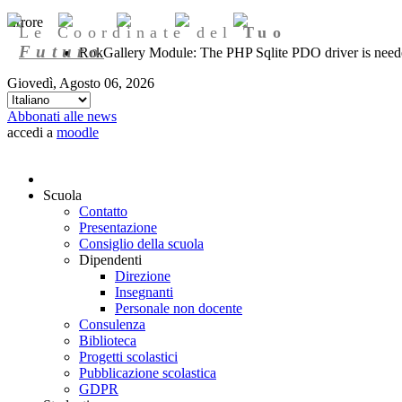
Errore
Le Coordinate del
Tuo
Futuro
RokGallery Module: The PHP Sqlite PDO driver is needed
Giovedì, Agosto 06, 2026
Abbonati alle news
accedi a
moodle
Scuola
Contatto
Presentazione
Consiglio della scuola
Dipendenti
Direzione
Insegnanti
Personale non docente
Consulenza
Biblioteca
Progetti scolastici
Pubblicazione scolastica
GDPR