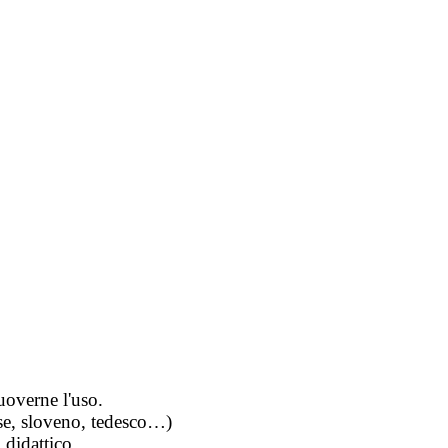
uoverne l'uso.
ese, sloveno, tedesco…)
 didattico.