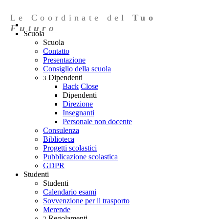
Le Coordinate del
Tuo
Futuro
Scuola
Scuola
Contatto
Presentazione
Consiglio della scuola
Dipendenti
3
Back
Close
Dipendenti
Direzione
Insegnanti
Personale non docente
Consulenza
Biblioteca
Progetti scolastici
Pubblicazione scolastica
GDPR
Studenti
Studenti
Calendario esami
Sovvenzione per il trasporto
Merende
Regolamenti
2