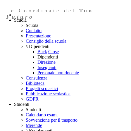
Le Coordinate del
Tuo
Futuro
Scuola
Scuola
Contatto
Presentazione
Consiglio della scuola
Dipendenti
3
Back
Close
Dipendenti
Direzione
Insegnanti
Personale non docente
Consulenza
Biblioteca
Progetti scolastici
Pubblicazione scolastica
GDPR
Studenti
Studenti
Calendario esami
Sovvenzione per il trasporto
Merende
Regolamenti
2