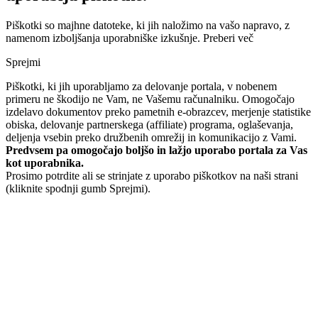
Piškotki so majhne datoteke, ki jih naložimo na vašo napravo, z
namenom izboljšanja uporabniške izkušnje.
Preberi več
Sprejmi
Piškotki, ki jih uporabljamo za delovanje portala, v nobenem
primeru ne škodijo ne Vam, ne Vašemu računalniku. Omogočajo
izdelavo dokumentov preko pametnih e-obrazcev, merjenje statistike
obiska, delovanje partnerskega (affiliate) programa, oglaševanja,
deljenja vsebin preko družbenih omrežij in komunikacijo z Vami.
Predvsem pa omogočajo boljšo in lažjo uporabo portala za Vas
kot uporabnika.
Prosimo potrdite ali se strinjate z uporabo piškotkov na naši strani
(kliknite spodnji gumb Sprejmi).