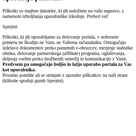
Piškotki so majhne datoteke, ki jih naložimo na vašo napravo, z
namenom izboljšanja uporabniške izkušnje.
Preberi več
Sprejmi
Piškotki, ki jih uporabljamo za delovanje portala, v nobenem
primeru ne škodijo ne Vam, ne Vašemu računalniku. Omogočajo
izdelavo dokumentov preko pametnih e-obrazcev, merjenje statistike
obiska, delovanje partnerskega (affiliate) programa, oglaševanja,
deljenja vsebin preko družbenih omrežij in komunikacijo z Vami.
Predvsem pa omogočajo boljšo in lažjo uporabo portala za Vas
kot uporabnika.
Prosimo potrdite ali se strinjate z uporabo piškotkov na naši strani
(kliknite spodnji gumb Sprejmi).