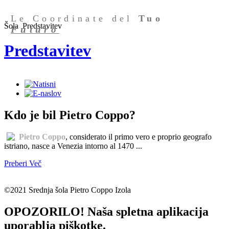
Le Coordinate del
Tuo
Šola
Predstavitev
Futuro
Predstavitev
Kdo je bil Pietro Coppo?
Pietro Coppo
, considerato il primo vero e proprio geografo
istriano, nasce a Venezia intorno al 1470 ...
Preberi Več
©2021 Srednja šola Pietro Coppo Izola
OPOZORILO! Naša spletna aplikacija
uporablja piškotke.