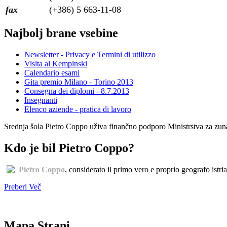
fax
(+386) 5 663-11-08
Najbolj brane vsebine
Newsletter - Privacy e Termini di utilizzo
Visita al Kempinski
Calendario esami
Gita premio Milano - Torino 2013
Consegna dei diplomi - 8.7.2013
Insegnanti
Elenco aziende - pratica di lavoro
Srednja šola Pietro Coppo uživa finančno podporo Ministrstva za zuna
Kdo je bil Pietro Coppo?
Pietro Coppo
, considerato il primo vero e proprio geografo istri
Preberi Več
Mapa Strani