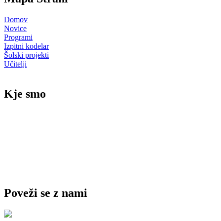
Domov
Novice
Programi
Izpitni kodelar
Šolski projekti
Učitelji
Kje smo
Poveži se z nami