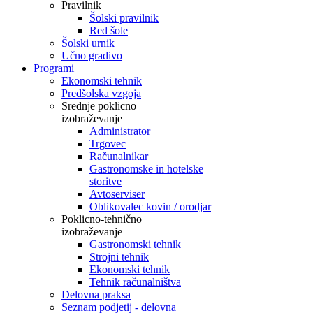
Pravilnik
Šolski pravilnik
Red šole
Šolski urnik
Učno gradivo
Programi
Ekonomski tehnik
Predšolska vzgoja
Srednje poklicno
izobraževanje
Administrator
Trgovec
Računalnikar
Gastronomske in hotelske
storitve
Avtoserviser
Oblikovalec kovin / orodjar
Poklicno-tehnično
izobraževanje
Gastronomski tehnik
Strojni tehnik
Ekonomski tehnik
Tehnik računalništva
Delovna praksa
Seznam podjetij - delovna