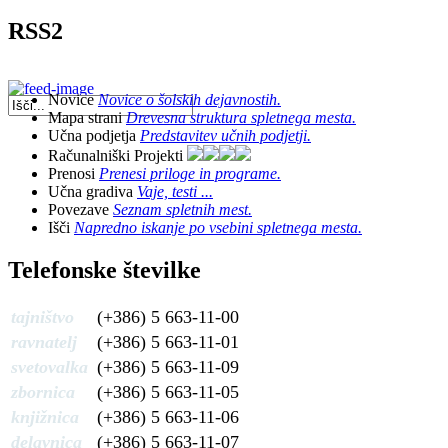
RSS2
Novice
Novice o šolskih dejavnostih.
Mapa strani
Drevesna struktura spletnega mesta.
Učna podjetja
Predstavitev učnih podjetji.
Računalniški Projekti
Prenosi
Prenesi priloge in programe.
Učna gradiva
Vaje, testi ...
Povezave
Seznam spletnih mest.
Išči
Napredno iskanje po vsebini spletnega mesta.
Telefonske številke
tajništvo
(+386) 5 663-11-00
ravnatelj
(+386) 5 663-11-01
svetovalka
(+386) 5 663-11-09
zbornica
(+386) 5 663-11-05
knjižnica
(+386) 5 663-11-06
delavnica
(+386) 5 663-11-07