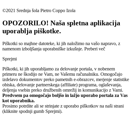
©2021 Srednja šola Pietro Coppo Izola
OPOZORILO! Naša spletna aplikacija
uporablja piškotke.
Piškotki so majhne datoteke, ki jih naložimo na vašo napravo, z
namenom izboljšanja uporabniške izkušnje.
Preberi več
Sprejmi
Piškotki, ki jih uporabljamo za delovanje portala, v nobenem
primeru ne škodijo ne Vam, ne Vašemu računalniku. Omogočajo
izdelavo dokumentov preko pametnih e-obrazcev, merjenje statistike
obiska, delovanje partnerskega (affiliate) programa, oglaševanja,
deljenja vsebin preko družbenih omrežij in komunikacijo z Vami.
Predvsem pa omogočajo boljšo in lažjo uporabo portala za Vas
kot uporabnika.
Prosimo potrdite ali se strinjate z uporabo piškotkov na naši strani
(kliknite spodnji gumb Sprejmi).