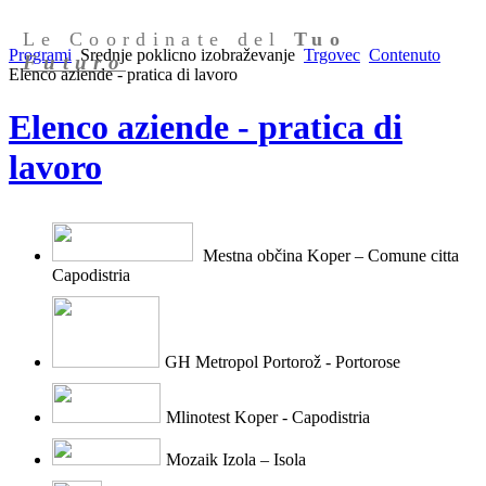
Le Coordinate del
Tuo
Programi
Srednje poklicno izobraževanje
Trgovec
Contenuto
Futuro
Elenco aziende - pratica di lavoro
Elenco aziende - pratica di
lavoro
Mestna občina Koper – Comune citt
a
Capodistria
GH Metropol Portorož - Portorose
Mlinotest Koper - Capodistria
Mozaik Izola – Isola