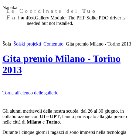
Napaka
Le Coordinate del
Tuo
Futuro
RokGallery Module: The PHP Sqlite PDO driver is
needed but not installed.
Šola
Šolski projekti
Contenuto
Gita premio Milano - Torino 2013
Gita premio Milano - Torino
2013
Torna all'elenco delle gallerie
Gli alunni meritevoli della nostra scuola, dal 26 al 30 giugno, in
collaborazione con
UI
e
UPT
, hanno partecipato alla gita premio
nelle città di
Milano
e
Torino
.
Durante i cinque giorni i ragazzi si sono immersi nella tecnologia