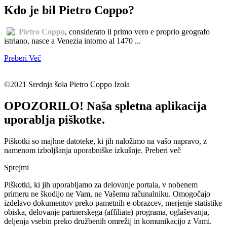
Kdo je bil Pietro Coppo?
Pietro Coppo
, considerato il primo vero e proprio geografo
istriano, nasce a Venezia intorno al 1470 ...
Preberi Več
©2021 Srednja šola Pietro Coppo Izola
OPOZORILO! Naša spletna aplikacija
uporablja piškotke.
Piškotki so majhne datoteke, ki jih naložimo na vašo napravo, z
namenom izboljšanja uporabniške izkušnje.
Preberi več
Sprejmi
Piškotki, ki jih uporabljamo za delovanje portala, v nobenem
primeru ne škodijo ne Vam, ne Vašemu računalniku. Omogočajo
izdelavo dokumentov preko pametnih e-obrazcev, merjenje statistike
obiska, delovanje partnerskega (affiliate) programa, oglaševanja,
deljenja vsebin preko družbenih omrežij in komunikacijo z Vami.