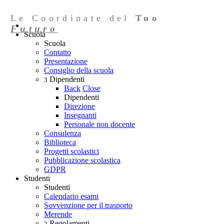
Le Coordinate del
Tuo
Futuro
Scuola
Scuola
Contatto
Presentazione
Consiglio della scuola
Dipendenti
3
Back
Close
Dipendenti
Direzione
Insegnanti
Personale non docente
Consulenza
Biblioteca
Progetti scolastici
Pubblicazione scolastica
GDPR
Studenti
Studenti
Calendario esami
Sovvenzione per il trasporto
Merende
Regolamenti
2