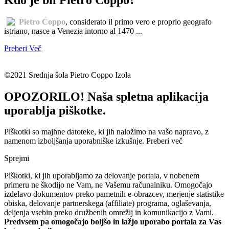
Pietro Coppo
, considerato il primo vero e proprio geografo
istriano, nasce a Venezia intorno al 1470 ...
Preberi Več
©2021 Srednja šola Pietro Coppo Izola
OPOZORILO! Naša spletna aplikacija
uporablja piškotke.
Piškotki so majhne datoteke, ki jih naložimo na vašo napravo, z
namenom izboljšanja uporabniške izkušnje.
Preberi več
Sprejmi
Piškotki, ki jih uporabljamo za delovanje portala, v nobenem
primeru ne škodijo ne Vam, ne Vašemu računalniku. Omogočajo
izdelavo dokumentov preko pametnih e-obrazcev, merjenje statistike
obiska, delovanje partnerskega (affiliate) programa, oglaševanja,
deljenja vsebin preko družbenih omrežij in komunikacijo z Vami.
Predvsem pa omogočajo boljšo in lažjo uporabo portala za Vas