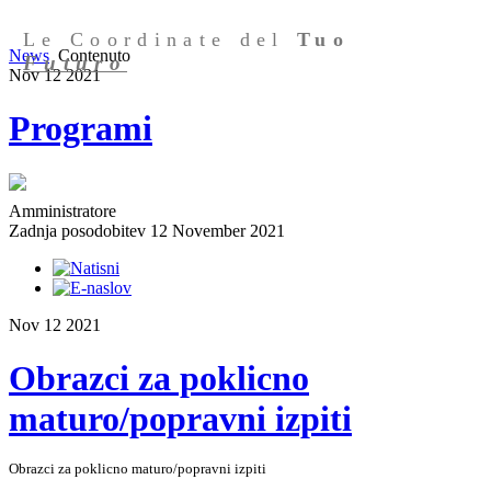
Le Coordinate del
Tuo
News
Contenuto
Futuro
Nov
12
2021
Programi
Amministratore
Zadnja posodobitev 12 November 2021
Nov
12
2021
Obrazci za poklicno
maturo/popravni izpiti
Obrazci za poklicno maturo/popravni izpiti