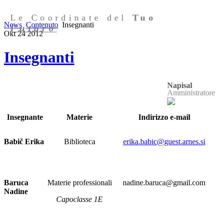
Le Coordinate del
Tuo
News
Contenuto
Insegnanti
Futuro
Okt
24
2012
Insegnanti
Napisal
Amministratore
Insegnante
Materie
Indirizzo e-mail
Babič Erika
Biblioteca
erika.babic@guest.arnes.si
Baruca
Materie professionali
nadine.baruca@gmail.com
Nadine
Capoclasse 1E