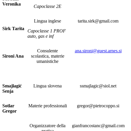
Veronika
Capoclasse 2E
Lingua inglese
tarita.sirk@gmail.com
Sirk Tarita
Capoclasse 1 PROF
auto, gas e inf
Consulente
ana.sironi@guest.arnes.si
Sironi Ana
scolastica, materie
umanistiche
Smajlagić
Lingua slovena
ssmajlagic@siol.net
Senja
Sotlar
Materie professionali
gregor@pietrocoppo.si
Gregor
Organizzatore della
gianfrancostanc@gmail.com
pratica