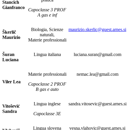
Stancich
Gianfranco
Capoclasse 3 PROF
A gas e inf
Biologia, Scienze
maurizio.skerlic@guest.arnes.si
Škerlič
naturali,
Maurizio
Materie professionali
Šuran
Lingua italiana
luciana.suran@gmail.com
Luciana
Materie professionali
nemac.lea@gmail.com
Viler Lea
Capoclasse 2 PROF
B gas e auto
Lingua inglese
sandra.vitosevic@guest.arnes.si
Vitošević
Sandra
Capoclasse 3E
Lingua slovena
vesna.vlahovic@guest.arnes.si