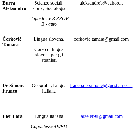
Burra
Scienze sociali,
aleksandrob@yahoo.it
Aleksandro
storia, Sociologia
Capoclasse 3 PROF
B - auto
Ćorković
Lingua slovena,
corkovic.tamara@gmail.com
Tamara
Corso di lingua
slovena per gli
stranieri
De Simone
Geografia, Lingua
franco.de-simone@guest.arnes.si
Franco
italiana
Eler Lara
Lingua italiana
laraeler98@gmail.com
Capoclasse 4E/ED