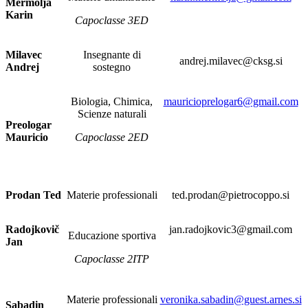
Mermolja
Karin
Capoclasse 3ED
Milavec
Insegnante di
andrej.milavec@cksg.si
Andrej
sostegno
Biologia, Chimica,
mauricioprelogar6@gmail.com
Scienze naturali
Preologar
Mauricio
Capoclasse 2ED
Prodan Ted
Materie professionali
ted.prodan@pietrocoppo.si
Radojkovič
jan.radojkovic3@gmail.com
Educazione sportiva
Jan
Capoclasse 2ITP
Materie professionali
veronika.sabadin@guest.arnes.si
Sabadin