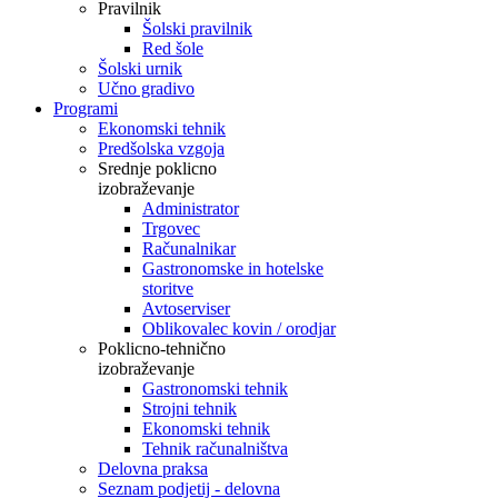
Pravilnik
Šolski pravilnik
Red šole
Šolski urnik
Učno gradivo
Programi
Ekonomski tehnik
Predšolska vzgoja
Srednje poklicno
izobraževanje
Administrator
Trgovec
Računalnikar
Gastronomske in hotelske
storitve
Avtoserviser
Oblikovalec kovin / orodjar
Poklicno-tehnično
izobraževanje
Gastronomski tehnik
Strojni tehnik
Ekonomski tehnik
Tehnik računalništva
Delovna praksa
Seznam podjetij - delovna