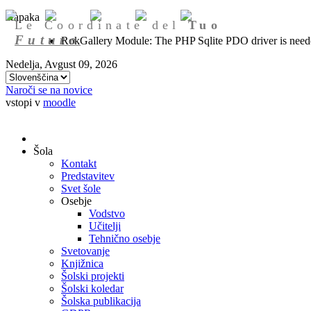
Napaka
Le Coordinate del
Tuo
Futuro
RokGallery Module: The PHP Sqlite PDO driver is needed
Nedelja, Avgust 09, 2026
Naroči se na novice
vstopi v
moodle
Šola
Kontakt
Predstavitev
Svet šole
Osebje
Vodstvo
Učitelji
Tehnično osebje
Svetovanje
Knjižnica
Šolski projekti
Šolski koledar
Šolska publikacija