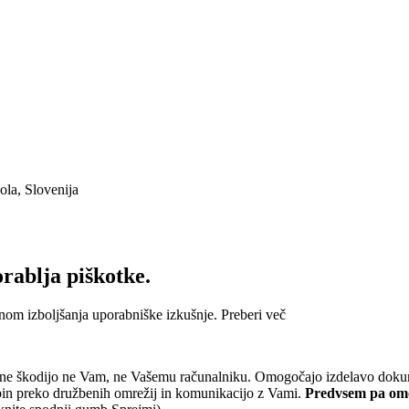
ola, Slovenija
ablja piškotke.
enom izboljšanja uporabniške izkušnje.
Preberi več
u ne škodijo ne Vam, ne Vašemu računalniku. Omogočajo izdelavo dokum
sebin preko družbenih omrežij in komunikacijo z Vami.
Predvsem pa omog