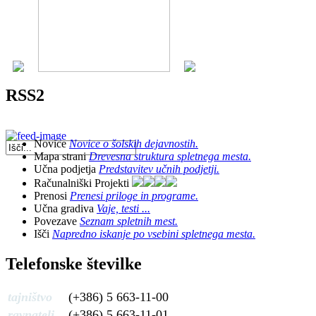
RSS2
Novice
Novice o šolskih dejavnostih.
Mapa strani
Drevesna struktura spletnega mesta.
Učna podjetja
Predstavitev učnih podjetji.
Računalniški Projekti
Prenosi
Prenesi priloge in programe.
Učna gradiva
Vaje, testi ...
Povezave
Seznam spletnih mest.
Išči
Napredno iskanje po vsebini spletnega mesta.
Telefonske številke
tajništvo
(+386) 5 663-11-00
ravnatelj
(+386) 5 663-11-01