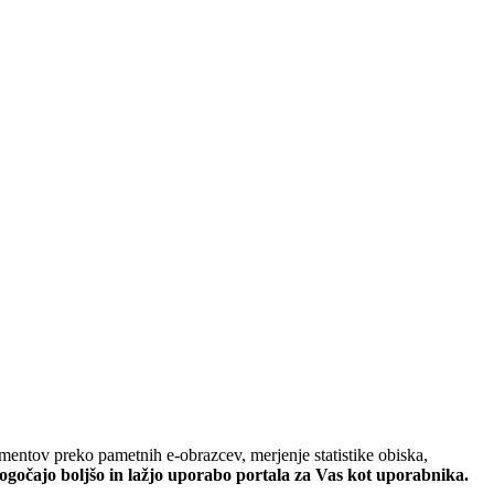
entov preko pametnih e-obrazcev, merjenje statistike obiska,
očajo boljšo in lažjo uporabo portala za Vas kot uporabnika.