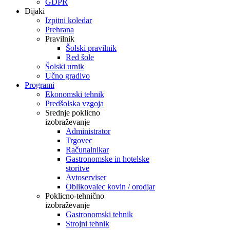
GDPR
Dijaki
Izpitni koledar
Prehrana
Pravilnik
Šolski pravilnik
Red šole
Šolski urnik
Učno gradivo
Programi
Ekonomski tehnik
Predšolska vzgoja
Srednje poklicno
izobraževanje
Administrator
Trgovec
Računalnikar
Gastronomske in hotelske
storitve
Avtoserviser
Oblikovalec kovin / orodjar
Poklicno-tehnično
izobraževanje
Gastronomski tehnik
Strojni tehnik