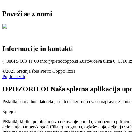
Poveži se z nami
Informacije in kontakti
(+386) 5 663-11-00
info@pietrocoppo.si
Zustovičeva ulica 6, 6310 Iz
©2021 Srednja šola Pietro Coppo Izola
Pojdi na vrh
OPOZORILO! Naša spletna aplikacija upor
Piškotki so majhne datoteke, ki jih naložimo na vašo napravo, z nam
Sprejmi
Piškotki, ki jih uporabljamo za delovanje portala, v nobenem primer
delovanje partnerskega (affiliate) programa, oglaševanja, deljenja v