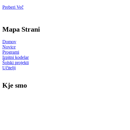
Preberi Več
Mapa Strani
Domov
Novice
Programi
Izpitni kodelar
Šolski projekti
Učitelji
Kje smo