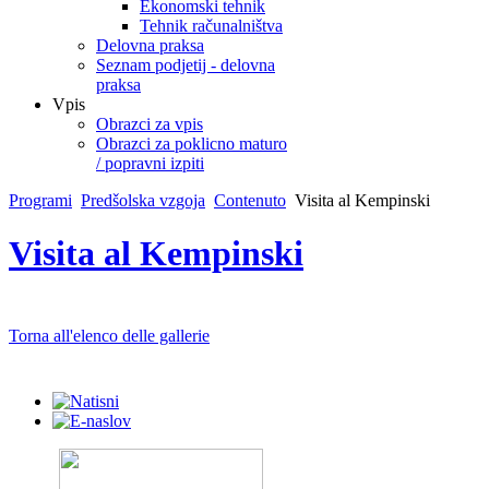
Ekonomski tehnik
Tehnik računalništva
Delovna praksa
Seznam podjetij - delovna
praksa
Vpis
Obrazci za vpis
Obrazci za poklicno maturo
/ popravni izpiti
Programi
Predšolska vzgoja
Contenuto
Visita al Kempinski
Visita al Kempinski
Torna all'elenco delle gallerie