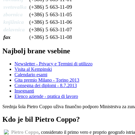
svetovalka
(+386) 5 663-11-09
zbornica
(+386) 5 663-11-05
knjižnica
(+386) 5 663-11-06
delavnica
(+386) 5 663-11-07
fax
(+386) 5 663-11-08
Najbolj brane vsebine
Newsletter - Privacy e Termini di utilizzo
Visita al Kempinski
Calendario esami
Gita premio Milano - Torino 2013
Consegna dei diplomi - 8.7.2013
Insegnanti
Elenco aziende - pratica di lavoro
Srednja šola Pietro Coppo uživa finančno podporo Ministrstva za zuna
Kdo je bil Pietro Coppo?
Pietro Coppo
, considerato il primo vero e proprio geografo istri