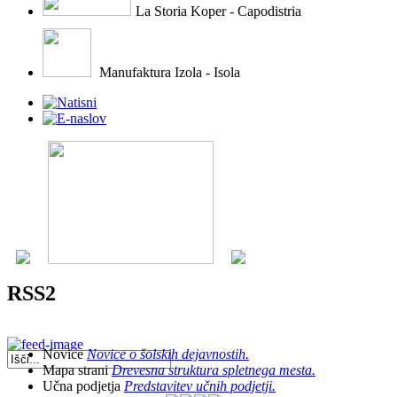
La Storia Koper - Capodistria
Manufaktura Izola - Isola
RSS2
Novice
Novice o šolskih dejavnostih.
Mapa strani
Drevesna struktura spletnega mesta.
Učna podjetja
Predstavitev učnih podjetji.