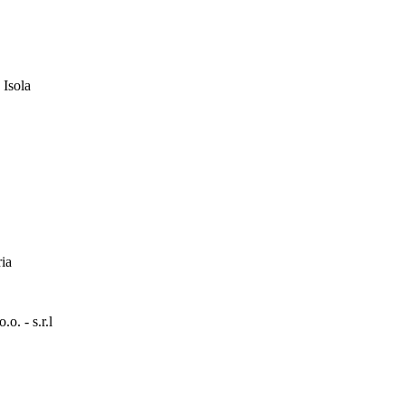
 Isola
ia
. - s.r.l