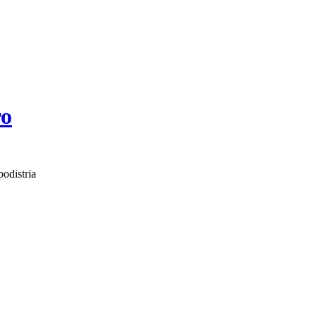
ro
odistria