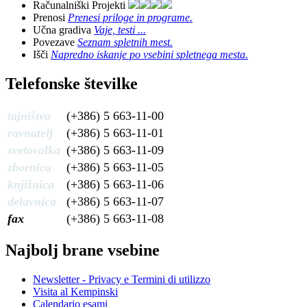
Računalniški Projekti
Prenosi
Prenesi priloge in programe.
Učna gradiva
Vaje, testi ...
Povezave
Seznam spletnih mest.
Išči
Napredno iskanje po vsebini spletnega mesta.
Telefonske številke
tajništvo
(+386) 5 663-11-00
ravnatelj
(+386) 5 663-11-01
svetovalka
(+386) 5 663-11-09
zbornica
(+386) 5 663-11-05
knjižnica
(+386) 5 663-11-06
delavnica
(+386) 5 663-11-07
fax
(+386) 5 663-11-08
Najbolj brane vsebine
Newsletter - Privacy e Termini di utilizzo
Visita al Kempinski
Calendario esami