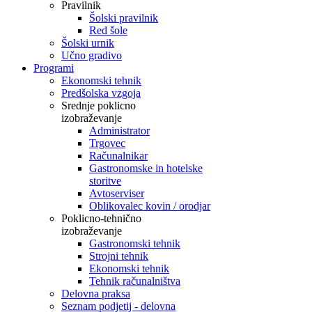
Pravilnik
Šolski pravilnik
Red šole
Šolski urnik
Učno gradivo
Programi
Ekonomski tehnik
Predšolska vzgoja
Srednje poklicno
izobraževanje
Administrator
Trgovec
Računalnikar
Gastronomske in hotelske
storitve
Avtoserviser
Oblikovalec kovin / orodjar
Poklicno-tehnično
izobraževanje
Gastronomski tehnik
Strojni tehnik
Ekonomski tehnik
Tehnik računalništva
Delovna praksa
Seznam podjetij - delovna